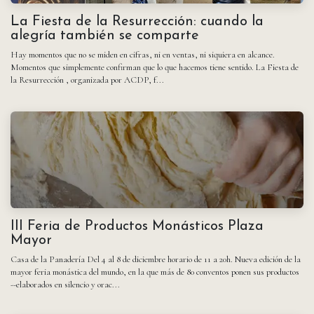
La Fiesta de la Resurrección: cuando la
alegría también se comparte
Hay momentos que no se miden en cifras, ni en ventas, ni siquiera en alcance.
Momentos que simplemente confirman que lo que hacemos tiene sentido. La Fiesta de
la Resurrección , organizada por ACDP, f...
III Feria de Productos Monásticos Plaza
Mayor
Casa de la Panadería Del 4 al 8 de diciembre horario de 11 a 20h. Nueva edición de la
mayor feria monástica del mundo, en la que más de 80 conventos ponen sus productos
--elaborados en silencio y orac...