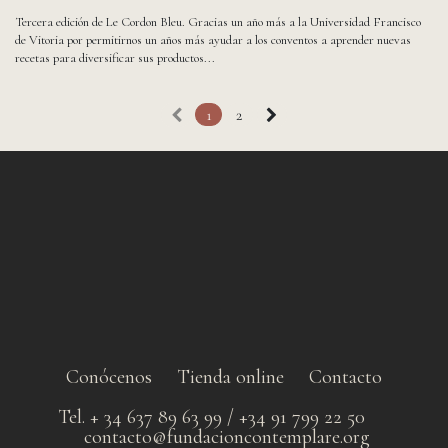
Tercera edición de Le Cordon Bleu. Gracias un año más a la Universidad Francisco
de Vitoria por permitirnos un años más ayudar a los conventos a aprender nuevas
recetas para diversificar sus productos...
1
2
Conócenos
Tienda online
Contacto
Tel. + 34 637 89 63 99 / +34 91 799 22 50
contacto@fundacioncontemplare.org